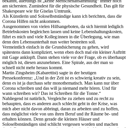
bekannt, allerdings ist „keine Menschenansammlung“ immer noch
am sichersten. Zumindest für die physische Gesundheit. Das gilt für
Shakespeare wie für Giselas Umtrunk.
Als Künstlerin und Soloselbstständige kann ich berichten, dass die
Corona Hilfen nicht ankommen.
Ausgenommen von vielen Hilfsangeboten, da sich hiermit lediglich
Betriebskosten begleichen lassen und keine Lebenshaltungskosten,
führt es mich und viele Kolleg:innen in die Überlegung, wie man
denn den Lebensunterhalt nun weiter bestreiten soll.
Vermeintlich einfach in die Grundsicherung zu gehen, wird
spätestens dann kompliziert, wenn eben doch mal ein kleiner Auftritt
mit Gage anklopft. Dann stehen viele vor der Frage, ob es überhaupt
möglich ist, diesen anzunehmen. Eine Spirale, aus der man so
schnell nicht mehr heraus kommt.
Martin Zingsheim (Kabarettist) sagte in der heutigen
Pressekonferenz: „Und in der Zeit ist es schwierig kreativ zu sein,
denn es ist ja durchaus sehr monothematisch. Man kann nur über
Corona schreiben und das will ja niemand mehr hören. Und für
wann schreiben wir? Das ist Schreiben für die Tonne.“
Nahliegend ist natürlich, Vergleiche zu ziehen und zu recht zu
behaupten, dass es anderen auch schlecht geht in der Krise, was
mich aber nicht davon abbringt, daran zu arbeiten und zu hoffen,
dass möglichst viele von uns ihren Beruf und ihr Räume be- und
erhalten können. Denn gerade die kleinen Häuser und
Soloselbstständigen sind schlicht vergessen worden und machen