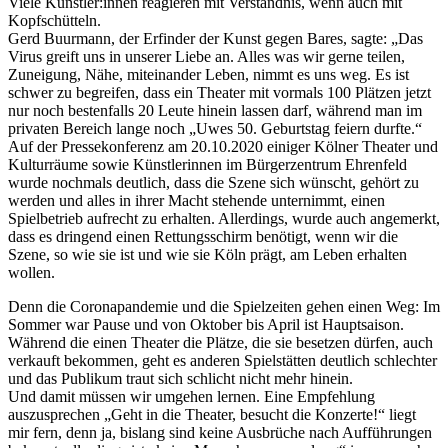
Viele Künstler:innen reagieren mit Verständnis, wenn auch mit
Kopfschütteln.
Gerd Buurmann, der Erfinder der Kunst gegen Bares, sagte: „Das
Virus greift uns in unserer Liebe an. Alles was wir gerne teilen,
Zuneigung, Nähe, miteinander Leben, nimmt es uns weg. Es ist
schwer zu begreifen, dass ein Theater mit vormals 100 Plätzen jetzt
nur noch bestenfalls 20 Leute hinein lassen darf, während man im
privaten Bereich lange noch „Uwes 50. Geburtstag feiern durfte.“
Auf der Pressekonferenz am 20.10.2020 einiger Kölner Theater und
Kulturräume sowie Künstlerinnen im Bürgerzentrum Ehrenfeld
wurde nochmals deutlich, dass die Szene sich wünscht, gehört zu
werden und alles in ihrer Macht stehende unternimmt, einen
Spielbetrieb aufrecht zu erhalten. Allerdings, wurde auch angemerkt,
dass es dringend einen Rettungsschirm benötigt, wenn wir die
Szene, so wie sie ist und wie sie Köln prägt, am Leben erhalten
wollen.
Denn die Coronapandemie und die Spielzeiten gehen einen Weg: Im
Sommer war Pause und von Oktober bis April ist Hauptsaison.
Während die einen Theater die Plätze, die sie besetzen dürfen, auch
verkauft bekommen, geht es anderen Spielstätten deutlich schlechter
und das Publikum traut sich schlicht nicht mehr hinein.
Und damit müssen wir umgehen lernen. Eine Empfehlung
auszusprechen „Geht in die Theater, besucht die Konzerte!“ liegt
mir fern, denn ja, bislang sind keine Ausbrüche nach Aufführungen